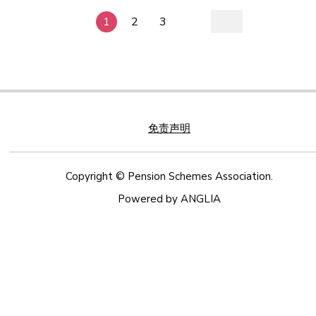
持下，透过提供诚可信赖的服务争取客户信任，推动
外，退休积金计划协会亦作为谘询机构，与相关政策
资料。 关于退休积金计划协会 退休积金计划协会成
其业务发展、转型和营运。安永团队的服务范围涵盖
1
2
3
制定者及监管机构保持沟通，就强积金制度发展相关
立于2018年2月，由本地六家强积金保荐人共同发
审计、咨询、法律、策略、税务及交易，在充斥复杂
议题提出专业意见。退休积金计划协会亦积极与业界
起。退休积金计划协会作为最具代表性的强积金保荐
议题的现今社会，能提出适切问题来寻找新的解决方
伙伴合作，提高公众对强积金的认知，从而增强市民
人业界组织，积极发挥桥梁角色，与各持份者和业界
案。 此新闻稿由退休积金计划协会（PSA）发布。
对强积金行业的信任和信心。 此处下载PDF文件
共同努力，令香港强积金制度更贴近市民所想及业界
如有查询，请联络退休积金计划协会秘书：
所需。此外，退休积金计划协会亦担当咨询机构角
admin@pensionschemes.org 此处下载PDF文件
免责声明
色，就与香港强积金制度发展有关的事宜汇纳业界意
见，并与有关的政策制定者及监管机构进行沟通。退
Copyright © Pension Schemes Association.
休积金计划协会亦致力与业界及相关合作伙伴携手，
Powered by
ANGLIA
提高公众对强积金的认识，从而加强市民对强积金行
业的信任及信心。目前，退休积金计划协会由以下创
始公司会员管理（按笔划排序）： 友邦保险有限公司
富达基金（香港）有限公司 香港上海汇丰银行有限公
司 宏利人寿保险（国际）有限公司 香港永明金融有