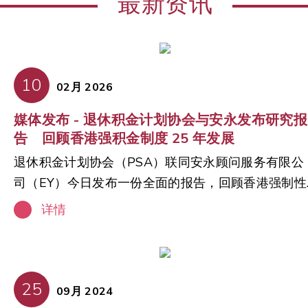
最新资讯
10
02月 2026
媒体发布 - 退休积金计划协会与安永发布研究报
告 回顾香港强积金制度 25 年发展
退休积金计划协会（PSA）联同安永顾问服务有限公
司（EY）今日发布一份全面的报告，回顾香港强制性
公积金（强积金）制度 25 年的发展历程，包括其主
详情
里程碑、持续转变的市场环境，以及推动未来香港退
休保障的机遇。 1. 稳固的退休保障基础 强积金制度
鼓励僱员积极参与退休规划。于强积金推出前，只有
约三分之一的僱员拥有退休保障。现时僱主及僱员的
25
09月 2024
强积金参与率已达 100%，自僱人士的参与率亦达