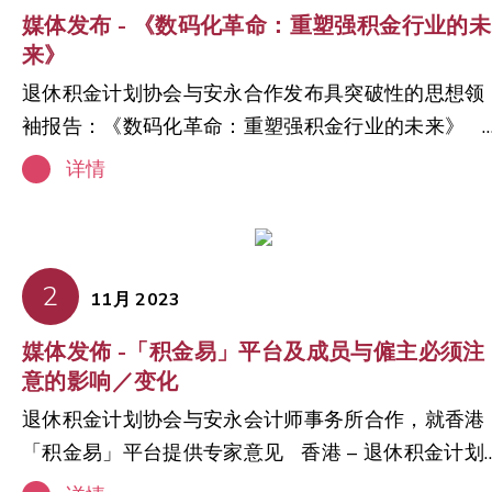
媒体发布 - 《数码化革命：重塑强积金行业的未
89%。参与率是衡量退休金制度使用率及未来趋势的
来》
重要指标。 截至 2025 年 9 月，强积金资产规模突
退休积金计划协会与安永合作发布具突破性的思想领
破 1.5 万亿港元，较 10 年前增长 130%，充分展示
袖报告：《数码化革命：重塑强积金行业的未来》 
度能协助成员于在职期间累积可观的退休储备。 2. 
港－退休积金计划协会（PSA）今日宣布发布一份题
会成效持续提升 强积金制度加强了市民的长期财务责
详情
为《数码化革命：重塑强积金行业的未来》的全新思
任感。强积金的净入息替代率由 2011 年的 34.1% 
想领袖报告。该报告是与安永咨询服务有限公司
升至 2022 年的 41.5%，反映退休人士的收入保障有
（EY）合作编写，深入探讨了数码科技，尤其是人工
所改善。强积金推出前，超过四成长者的收入低于社
智能（AI），如何转变强制性公积金（MPF）行业，
2
会保障水平，长者贫穷情况亦较之前有所改善。透过
11月 2023
并提升香港市民的退休规划。 强积金制度自2000
个人累积增加退休储备，强积金制度有助市民应对退
媒体发佈 -「积金易」平台及成员与僱主必须注
推出以来，已为提升香港市民的财务安全和福祉发挥
休财务需要。 3. 推动金融市场发展 强积金供款持续
意的影响／变化
了关键作用。尽管已取得显着进展，PSA最新出版的
稳定流入，为金融市场注入长期资本，支持多元化及
退休积金计划协会与安永会计师事务所合作，就香港
报告指出，公众对于资讯、教育（包括财务指导与建
创新发展。此外，强积金基金选择由 2001 年 299 
「积金易」平台提供专家意见 香港 – 退休积金计划
议）以及强积金个性化服务的需求正日益俱增。就
增加至 2025 年逾 370 只，为成员提供更广泛的投
会和安永会计师事务所（「安永」）合作撰写专家报
此，该报告提供了前瞻性见解，阐述了AI及其他数码