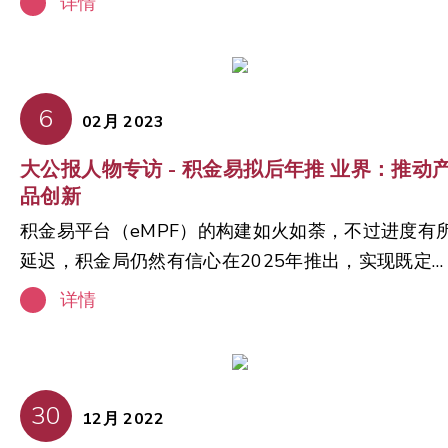
选择。多元化配置有助提升成员于不同市场周期下的
详情
告，并于今天公佈。该报告旨在为即将推出的「积金
科技可如何弥合这些差距，满足成员不断变化的需
长远投资回报。 4. 成员行为与投资教育不足 投资者
易」平台提供具参考价值的意见。 退休积金计划协会
求。 报告的主要发现： 变革的必要性：香港大部份
教育是强积金长远成功的重要基石。为应付退休开
与安永携手合作，向公众说明「积金易」平台的详情
人口仍未为退休做好财务准备，令退休后的生活未必
支，很多成员依赖强积金作为储蓄来源之一，因此需
并提供见解。这个革命性平台计划将建构一个通用电
6
能达到预期水平，因此需要作出全面而积极的解决方
要精简易明的工具及清晰规划指导。此外，大部分成
02月 2023
子平台，把现有强积金计划的行政程序精简化、标准
案。报告提倡加强成员教育以及采用自助工具，以帮
员倾向一次性提取强积金，但未有具体计划如何运用
大公报人物专访 - 积金易拟后年推 业界：推动
化和自动化。「积金易」平台将透过提升营运和成本
助成员更好地掌控自己的未来退休生活。 AI在应对市
这笔资金。这反映市场需提供更多退休后收入方案及
品创新
效益，重塑强积金生态系统。该平台的精简化工作程
场挑战中的角色：报告强调AI技术，包括大型语言模
提取阶段（decumulation）方面的教育。 5. 未来
积金易平台（eMPF）的构建如火如荼，不过进度有
序将为强积金成员和僱主节省大量时间和成本。 首份
型（LLMs），可以在投资咨询、合规性、客户参与
展机遇 报告呼吁政府、受託人、僱主及成员共同努
延迟，积金局仍然有信心在2025年推出，实现既定
专家报告将分析「积金易」平台为强积金成员和僱主
运营效率等多个领域提供创新解决方案。预计AI驱动
力，提升长期退休保障的足够性。建议包括： 定期检
标。退休积金计划协会主席潘纪虹表示，积金易推出
带来的预期变化，并讨论该平台未来投入营运时带来
的工具将提升成员满意度、降低成本，并加强强积金
视现时的强制供款比率 进一步鼓励额外自愿性供款，
详情
后，强积金市场整个生态圈均会大变，但有危就有
的影响，旨在让强积金成员（包括不同类型的强积金
行业的治理。 AI驱动的机械人顾问，实现个人化规
特別是低收入群组 推动更多产品创新，包括引入新资
机，当平台统一后，保荐人的行政服务，对客户而言
帐户持有人）和僱主清晰了解如何为「积金易」平台
划：机械人顾问已经在财富管理领域广泛应用，如今
产类別，以及支援退休后可持续收入的产品方案 善用
已无太大区别，保荐人将更着重产品创新及投资表
日后的营运作好准备。退休积金计划协会与安永这次
在强积金领域也日益受到重视。它通过自动化的投资
电子平台（如 eMPF）及人工智能工具，以提升行政
现，并于提供更多教育及管理资产工具，做好品牌建
30
合作，将就「积金易」平台对香港强积金行业的影响
组合管理，和按不同需要而定制的投资策略，为强积
率及改善退休规划体验 退休积金计划协会主席陈宇昕
12月 2022
设。 原文链接
提供全面和精闢独到的分析。 该报告的引言部份将介
金成员提供个人化的退休规划。报告亦讲解了这项科