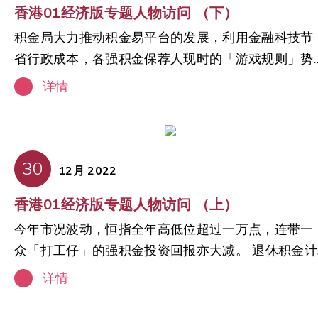
表示：「随着强积金制度推出 25 週年，我们见证强
香港01经济版专题人物访问 （下）
绍市场对当局执行「积金易」平台的普遍期望，并探
技在香港及其他地区的发展趋势。 尽管报告指出了AI
金在香港退休保障进程方面发挥重要角色。强积金不
积金局大力推动积金易平台的发展，利用金融科技节
讨其他地区的框架及后续转变。在随后的篇幅中，该
在实施过程中存有某些风险与挑战，但AI对未来强积
但协助数以百万计市民建立稳健的退休基础，亦提升
省行政成本，各强积金保荐人现时的「游戏规则」势
报告将从用户角度深入审视强积金成员和僱主面对的
金行业的发展是十分正面的，业界参与者和成员可以
了大众的理财意识，并强化香港作为全球金融中心的
将改变。退休积金计划协会主席潘纪虹却认为，新平
预期转变、优势、预期影响，以及公众如何为「积金
透过更具数码化、高效且个性化的AI技术做好退休规
地位。 展望未来，各界需持续完善制度，包括提高
详情
台的出现是「有危有机」，保荐人需持续提高基金表
易」平台投入营运作好准备。 「积金易」平台即将迈
划。 关于退休积金计划协会（PSA）： 退休积金计
款水平、扩大投资选择，以至向成员提供更清晰的指
现，及提升经纪水平，以留住「打工仔」，将退休金
向投入运作的里程碑，目标是从2024年第二季起分
划协会是最具代表性的强积金保荐人业界组织，积极
引及创新方案。退休积金计划协会将继续与政策制定
交予保荐人投资。 原文链接
段纳入不同的强积金计划，并于2025年全面投入运
发挥桥梁角色与各持份者共同努力，确保香港的强积
者、监管机构及业界伙伴紧密合作，确保强积金制度
30
作。为确保平台能够顺利过渡不同阶段，强积金成员
金制度更贴近市民所想及业界所需。同时，协会亦成
在未来多年保持稳健、包容各群组及持续发展。」
12月 2022
和僱主必须了解执行情况、将会出现的转变，以及对
为代表机构就与香港强积金制度发展有关的事宜汇纳
### 媒体联络退休积金计划协会秘书 /
香港01经济版专题人物访问 （上）
预期用户的影响。 推出「积金易」平台后，将为用户
业介意见，成就与有关政策制定者及监管机构进行沟
admin@pensionschemes.org 关于退休积金计划协
今年市况波动，恒指全年高低位超过一万点，连带一
带来一系列优势，为香港强积金业界带来巨大改变。
通。 关于安永咨询服务有限公司（EY）： 安永致
退休积金计划协会成立于2018年，由本地6间强积金
众「打工仔」的强积金投资回报亦大减。 退休积金计
这些优势包括：进一步便利强积金成员管理其强积金
建设更美好的商业世界，为客户、公众和社会创造长
保荐人共同发起。作为业内最具代表性的强积金计划
划协会主席潘纪虹接受《香港01》专访时直言，投资
供款、节省强积金成员和僱主的成本，以及集中与强
期价值，并建立资本市场的信心。背景多元化的安永
保荐人协会，退休积金计划协会担当连系持份者的重
详情
者不应只看短缐回报，股市本身有自己周期。 原文
积金相关的资讯。持份者及个人如欲深入了解积金易
团队分布全球150多个国家和市场，在数据和技术的
要桥樑角色，致力推动强积金制度进一步发展。此
接
平台的资讯，可于退休积金计划协会的网站获得相关