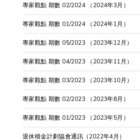
專家觀點 期數 02/2024 （2024年3月）
專家觀點 期數 01/2024 （2024年1月）
專家觀點 期數 05/2023 （2023年12月）
專家觀點 期數 04/2023 （2023年11月）
專家觀點 期數 03/2023 （2023年10月）
專家觀點 期數 02/2023 （2023年8月）
專家觀點 期數 01/2023 （2023年5月）
退休積金計劃協會通訊（2022年4月）