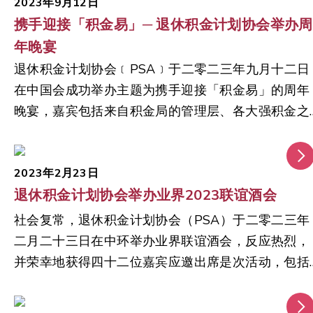
2023年9月12日
强积金制度能满足大众及业界利益的关键。积金局行
携手迎接「积金易」─ 退休积金计划协会举办周
政总监郑恩赐先生表示，局方会与不同持份者，包括
年晚宴
工会、非政府机构及地区团体合作，确保数码共融，
退休积金计划协会﹝PSA﹞于二零二三年九月十二日
让不谙数码科技的计划成员，例如长者、基层市民，
在中国会成功举办主题为携手迎接「积金易」的周年
以至有特殊需要人士，都可「无障碍」应用。PSA会
晚宴，嘉宾包括来自积金局的管理层、各大强积金之
与积金局合作，向大众推广「积金易」平台，助在职
保荐人、受讬人及基金管理公司，逾一百一十位业界
人士更主动管理自己的财务。「积金易」提供了无与
人士聚首一堂，场面非常热闹。 退休积金计划协会
伦比的便利性和透明度，让用家能够作出明智投资决
席潘纪虹女士于欢迎辞中，感谢各位对此次晚宴的支
2023年2月23日
策及相应调整，以配合其不断改变的投资目标。 而
退休积金计划协会举办业界2023联谊酒会
持，晚宴的主题为携手迎接「积金易」。潘女士表
全面享受到这些措施的好处，有效的宣传和传递关键
示，「积金易」平台的出现将为强积金制度下的不同
社会复常，退休积金计划协会（PSA）于二零二三年
信息都至关重要。郑先生透露，积金局将推出一系列
持份者带来众多机遇，保荐人需持续提高基金表现及
二月二十三日在中环举办业界联谊酒会，反应热烈，
宣传和教育活动，包括政府宣传片、媒体访问等，以
提升服务水平，以协助「打工仔」将退休金交予保荐
并荣幸地获得四十二位嘉宾应邀出席是次活动，包括
提高大众对「积金易」平台的认知，并会为人力资源
人管理。 周年晚宴的主题演讲嘉宾积金局行政总监
积金局管理层代表及业界代表。 退休积金计划协会
从业人员提供培训课程，及为中介提供持续专业发展
恩赐先生回顾了强积金制度多年来的重要发展旅程及
席潘纪虹女士于欢迎辞中，向各位嘉宾介绍协会的背