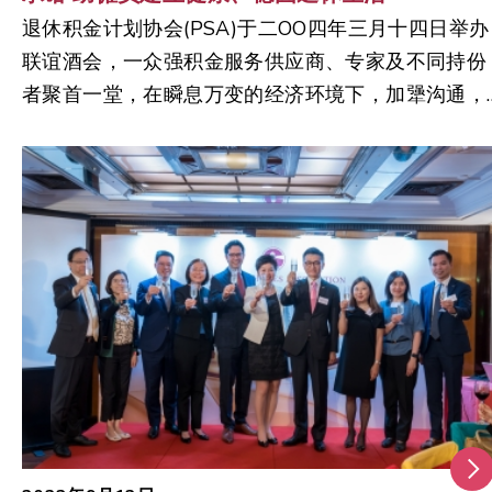
退休积金计划协会(PSA)于二OO四年三月十四日举办
联谊酒会，一众强积金服务供应商、专家及不同持份
者聚首一堂，在瞬息万变的经济环境下，加犟沟通，
建立更紧密的合作。今次活动强调携手协作、一同促
进市民达致拥有更健康、财务更稳健、更美好退休生
活的共同目标。 活动先由退休积金计划协会主席潘
虹女士致欢迎辞，并介绍来自积金局的特別嘉宾，包
括积金局行政总监郑恩赐先生、积金局机构事务总监
及执行董事刘家麒先生、积金局营运总监及执行董事
许慧仪女士、积金局执行董事(政策)郑兆勛先生、积
局监理部主管黄燕妮女士、积金局执法部主管李舜明
女士及积金易公司行政总裁吕志坚先生。潘女士重申
了PSA的宗旨及愿景，承诺加强公众对强积金制度的
认知，让他们更瞭解强积金在帮助僱员实现理想退休
生活中的重要性。 通力合作之余，不断创新亦是确