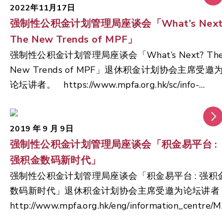
课程。为支持和配合积金局的工作，PSA将积极邀请
分享未来的六大工作重点，包括落实取消对沖、致力
景，发展历程，使命和愿景。潘女士表示，PSA欢迎
2022年11月17日
强积金计划保荐人及业界持份者发声。潘女士亦感谢
提高回报、推动减费、检讨强积金供款水平、鼓励自
强制性公积金计划管理局座谈会「What’s Next
所有强积金计划保荐人和其他业界持份者加入我们的
中银国际英国保诚信託有限公司、银联金融有限公司
愿性供款及推出「积金易」平台等。其他出席酒会的
行列，携手搭建一个高效的业界交流平台，帮助香港
The New Trends of MPF」
及华夏基金(香港)有限公司加入PSA成为机构成员，
尊贵嘉宾亦包括积金局营运总监许慧仪女士、积金局
市民达成退休目标. 于酒会中，积金局行政总监郑恩
强制性公积金计划管理局座谈会「What’s Next? Th
一步增强协会的影响力。 协会感谢所有成员及合作
执行董事（政策）郑兆勛先生、积金局产品规管部主
赐先生感谢业界一直对积金易平台项目的支持，并重
New Trends of MPF」退休积金计划协会主席受邀
伴的支持，让我们继续保持良好势头，为港人缔造更
管李启宏先生、积金局监理部主管黄燕妮女士。晚宴
申积金易平台在2025年全面实施的目标维持不变。
论坛讲者。 https://www.mpfa.org.hk/sc/info-
美好的退休未来！
主办方退休积金计划协会的代表，除潘纪虹女士，其
恩赐先生期望未来能继续与协会及业界紧密合作，持
centre/press-releases/20221117
他董事局成员包括刘家怡女士、陈宇昕女士，
续完善强积金制度，为计划成员提供优质的服务，让
Roderick Koliloedjoer先生、黄德治先生， 均有到场
强积金成为香港市民重视的退休储蓄制度。出席酒会
2019 年 9 月 9日
出席。 大会席间，晚宴特邀嘉宾安永会计师事务所
的其他尊贵嘉宾亦包括积金局营运总监许慧仪女士、
强制性公积金计划管理局座谈会「积金易平台 :
伙人Chris Barford先生做了简短分享，主题为「积金
积金局产品规管部主管李启宏先生、积金局监理部主
强积金数码新时代」
易」平台将如何变革强积金制度，雇主和雇员需要如
管黄燕妮女士，以及积金易平台有限公司行政总裁吕
强制性公积金计划管理局座谈会「积金易平台 : 强积
何迎接这些变革。Chris Barford先生表示，退休积金
志坚先生。 协会多谢大家的支持，期望合作无间，
数码新时代」退休积金计划协会主席受邀为论坛讲者
计划协会和安永会计师事务所即将联合出版关于此主
业界作出贡献！
http://www.mpfa.org.hk/eng/information_centre/
题的思惟领导力报告，敬请各位关注。 当晚席间设