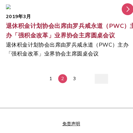
互动的座谈会，大会邀请到潘纪虹女士、Roderick
Koliloedjoer先生、黄德治先生以及Chris Barford先
2019年3月
上台担任嘉宾进行圆桌分享，对如何迎接「积金易」
退休积金计划协会出席由罗兵咸永道（PWC）
平台即将带来的挑战和机遇，各抒己见，共晋交流一
办「强积金改革」业界协会主席圆桌会议
番。 晚宴压轴的抽奖环节，大大掀动了整个现场，
退休积金计划协会出席由罗兵咸永道（PWC）主办
热烈高涨的气氛中圆满结束，并标志著退休积金计划
「强积金改革」业界协会主席圆桌会议
协会为迎接来年揭开新的一页。
1
2
3
免责声明