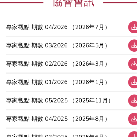
協會會訊
專家觀點 期數 04/2026 （2026年7月）
專家觀點 期數 03/2026 （2026年5月）
專家觀點 期數 02/2026 （2026年3月）
專家觀點 期數 01/2026 （2026年1月）
專家觀點 期數 05/2025 （2025年11月）
專家觀點 期數 04/2025 （2025年8月）